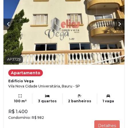
AP3729
Apartamento
Edifício Vega
Vila Nova Cidade Universitária, Bauru - SP
100 m²
3 quartos
2 banheiros
1 vaga
R$ 1.400
Condomínio:
R$ 982
Detalhes