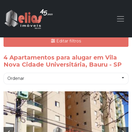
Editar filtros
4
Apartamentos para alugar em Vila
Nova Cidade Universitária, Bauru - SP
Ordenar