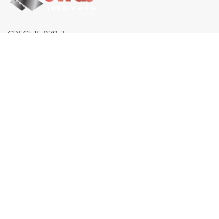
CRECI: 15-879-J
MENU
Início
Imóveis
Sobre
Trabalhe Conosco
Contato
Financie
Anuncie
CONTATOS
(14) 99161-9100
(14) 2106-3555
eliasimoveisbauru@uol.com.br
Rua Araújo Leite, 33-03, Vila Aeroporto Bauru -