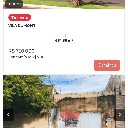
TE0067
Terreno
VILA DUMONT
681,89 m²
R$ 750.000
Condomínio:
R$ 700
Detalhes