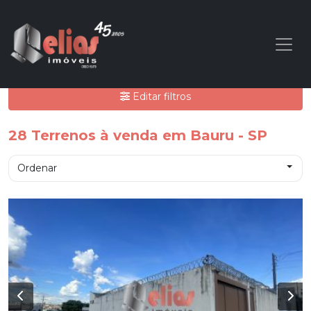
Editar filtros
28
Terrenos à venda em Bauru - SP
Ordenar