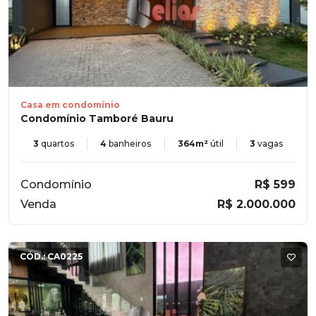
Casa em condomínio
Condomínio Tamboré Bauru
3
quartos
4
banheiros
364m²
útil
3
vagas
Condomínio
R$ 599
Venda
R$ 2.000.000
CÓD.:
CA0225