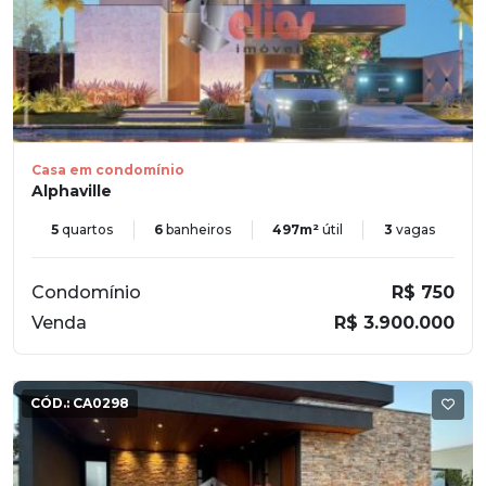
Casa em condomínio
Alphaville
5
quartos
6
banheiros
497m²
útil
3
vagas
Condomínio
R$ 750
Venda
R$ 3.900.000
CÓD.:
CA0298