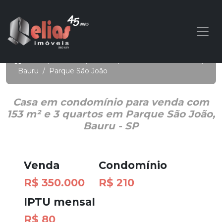
Início
/
Imóveis
/
Venda
/
Casa em condomínio
/
Bauru
/
Parque São João
Casa em condomínio para venda com
153 m² e 3 quartos em Parque São João,
Bauru - SP
Venda
Condomínio
R$ 350.000
R$ 210
IPTU mensal
R$ 80