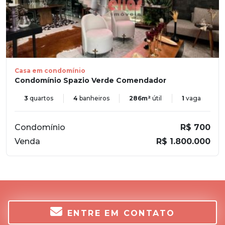
Casa em condomínio
Condomínio Spazio Verde Comendador
3
quartos
4
banheiros
286m²
útil
1
vaga
Condomínio
R$ 700
Venda
R$ 1.800.000
ENTRE EM CONTATO