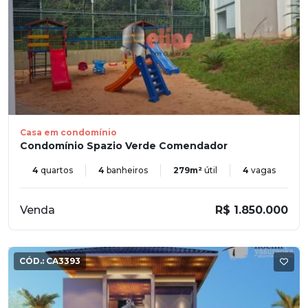
Casa em condomínio
Condomínio Spazio Verde Comendador
4
quartos
4
banheiros
279m²
útil
4
vagas
Venda
R$ 1.850.000
CÓD.:
CA3393